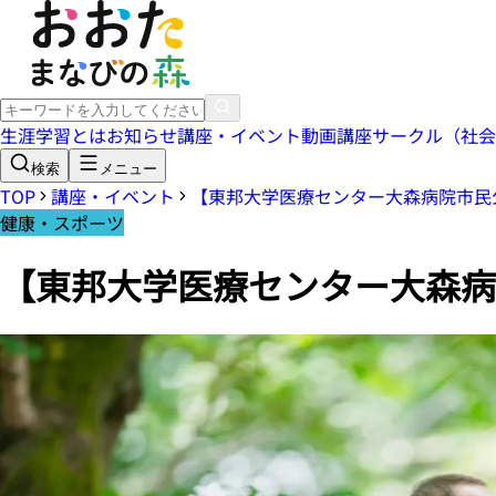
生涯学習とは
お知らせ
講座・イベント
動画講座
サークル（社会
検索
メニュー
TOP
講座・イベント
【東邦大学医療センター大森病院市民
健康・スポーツ
【東邦大学医療センター大森病