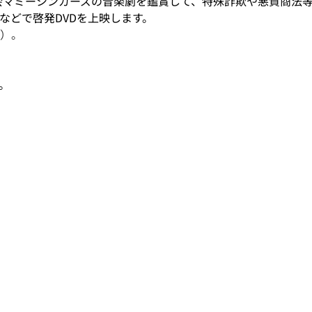
会マミーシンガーズの音楽劇を鑑賞して、特殊詐欺や悪質商法
などで啓発DVDを上映します。
）。
。