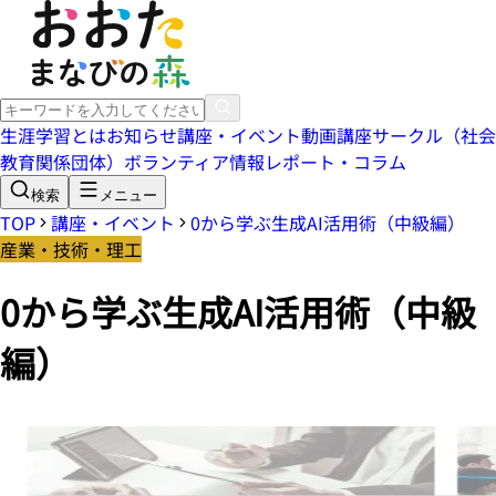
生涯学習とは
お知らせ
講座・イベント
動画講座
サークル（社会
教育関係団体）
ボランティア情報
レポート・コラム
検索
メニュー
TOP
講座・イベント
0から学ぶ生成AI活用術（中級編）
産業・技術・理工
0から学ぶ生成AI活用術（中級
編）