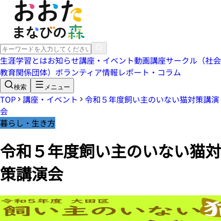
生涯学習とは
お知らせ
講座・イベント
動画講座
サークル（社会
教育関係団体）
ボランティア情報
レポート・コラム
検索
メニュー
TOP
講座・イベント
令和５年度飼い主のいない猫対策講演
会
暮らし・生き方
令和５年度飼い主のいない猫対
策講演会