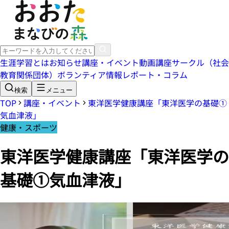
生涯学習とは
お知らせ
講座・イベント
動画講座
サークル（社会
教育関係団体）
ボランティア情報
レポート・コラム
検索
メニュー
TOP
講座・イベント
東洋医学健康講座「東洋医学の基礎①
気血津液」
健康・スポーツ
東洋医学健康講座「東洋医学の
基礎①気血津液」