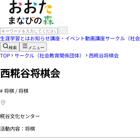
生涯学習とは
お知らせ
講座・イベント
動画講座
サークル（社会
検索
メニュー
TOP
サークル（社会教育関係団体）
西糀谷将棋会
西糀谷将棋会
#
将棋 / 将棋
糀谷文化センター
活動内容：将棋