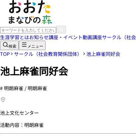
生涯学習とは
お知らせ
講座・イベント
動画講座
サークル（社会
検索
メニュー
TOP
サークル（社会教育関係団体）
池上麻雀同好会
池上麻雀同好会
#
明朗麻雀 / 明朗麻雀
池上文化センター
活動内容：明朗麻雀