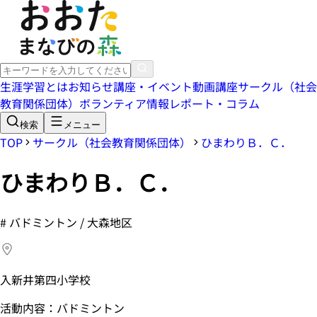
生涯学習とは
お知らせ
講座・イベント
動画講座
サークル（社会
教育関係団体）
ボランティア情報
レポート・コラム
検索
メニュー
TOP
サークル（社会教育関係団体）
ひまわりＢ．Ｃ．
ひまわりＢ．Ｃ．
#
バドミントン / 大森地区
入新井第四小学校
活動内容：バドミントン