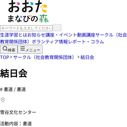
生涯学習とは
お知らせ
講座・イベント
動画講座
サークル（社会
教育関係団体）
ボランティア情報
レポート・コラム
検索
メニュー
TOP
サークル（社会教育関係団体）
結日会
結日会
#
書道 / 書道
雪谷文化センター
活動内容：書道