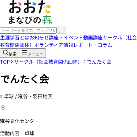
生涯学習とは
お知らせ
講座・イベント
動画講座
サークル（社会
教育関係団体）
ボランティア情報
レポート・コラム
検索
メニュー
TOP
サークル（社会教育関係団体）
でんたく会
でんたく会
#
卓球 / 糀谷・羽田地区
糀谷文化センター
活動内容：卓球