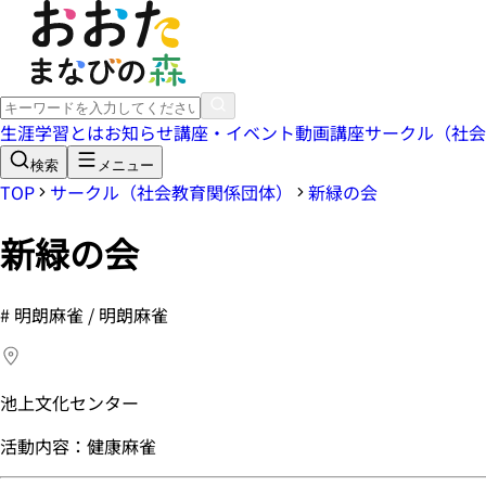
生涯学習とは
お知らせ
講座・イベント
動画講座
サークル（社会
検索
メニュー
TOP
サークル（社会教育関係団体）
新緑の会
新緑の会
#
明朗麻雀 / 明朗麻雀
池上文化センター
活動内容：健康麻雀