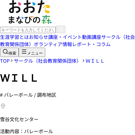
生涯学習とは
お知らせ
講座・イベント
動画講座
サークル（社会
教育関係団体）
ボランティア情報
レポート・コラム
検索
メニュー
TOP
サークル（社会教育関係団体）
ＷＩＬＬ
ＷＩＬＬ
#
バレーボール / 調布地区
雪谷文化センター
活動内容：バレーボール