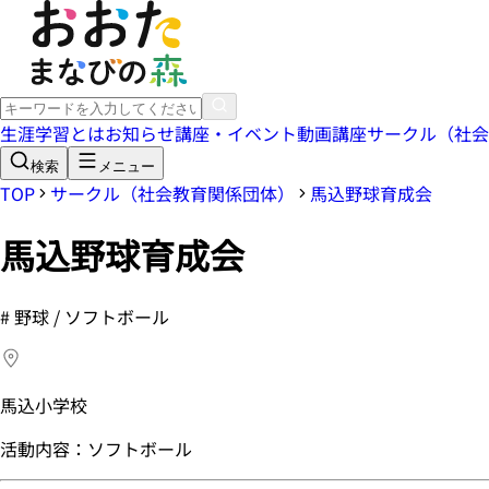
生涯学習とは
お知らせ
講座・イベント
動画講座
サークル（社会
検索
メニュー
TOP
サークル（社会教育関係団体）
馬込野球育成会
馬込野球育成会
#
野球 / ソフトボール
馬込小学校
活動内容：ソフトボール