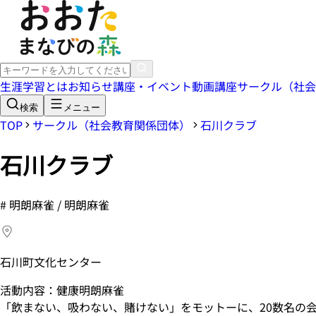
生涯学習とは
お知らせ
講座・イベント
動画講座
サークル（社会
検索
メニュー
TOP
サークル（社会教育関係団体）
石川クラブ
石川クラブ
#
明朗麻雀 / 明朗麻雀
石川町文化センター
活動内容：健康明朗麻雀
「飲まない、吸わない、賭けない」をモットーに、20数名の