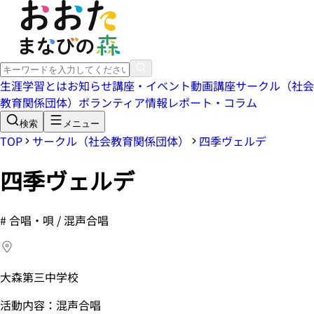
生涯学習とは
お知らせ
講座・イベント
動画講座
サークル（社会
教育関係団体）
ボランティア情報
レポート・コラム
検索
メニュー
TOP
サークル（社会教育関係団体）
四季ヴェルデ
四季ヴェルデ
#
合唱・唄 / 混声合唱
大森第三中学校
活動内容：混声合唱