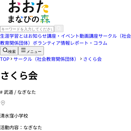
生涯学習とは
お知らせ
講座・イベント
動画講座
サークル（社会
教育関係団体）
ボランティア情報
レポート・コラム
検索
メニュー
TOP
サークル（社会教育関係団体）
さくら会
さくら会
#
武道 / なぎなた
清水窪小学校
活動内容：なぎなた