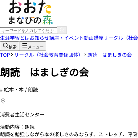
生涯学習とは
お知らせ
講座・イベント
動画講座
サークル（社会
検索
メニュー
TOP
サークル（社会教育関係団体）
朗読 はましぎの会
朗読 はましぎの会
#
絵本・本 / 朗読
消費者生活センター
活動内容：朗読
朗読を勉強しながら本の楽しさのみならず、ストレッチ、呼吸