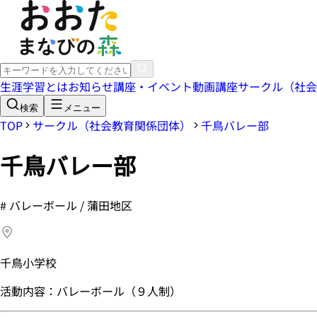
生涯学習とは
お知らせ
講座・イベント
動画講座
サークル（社会
検索
メニュー
TOP
サークル（社会教育関係団体）
千鳥バレー部
千鳥バレー部
#
バレーボール / 蒲田地区
千鳥小学校
活動内容：バレーボール（９人制）