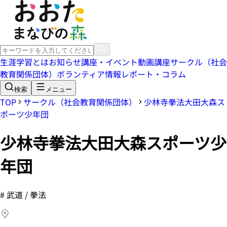
生涯学習とは
お知らせ
講座・イベント
動画講座
サークル（社会
教育関係団体）
ボランティア情報
レポート・コラム
検索
メニュー
TOP
サークル（社会教育関係団体）
少林寺拳法大田大森ス
ポーツ少年団
少林寺拳法大田大森スポーツ少
年団
#
武道 / 拳法