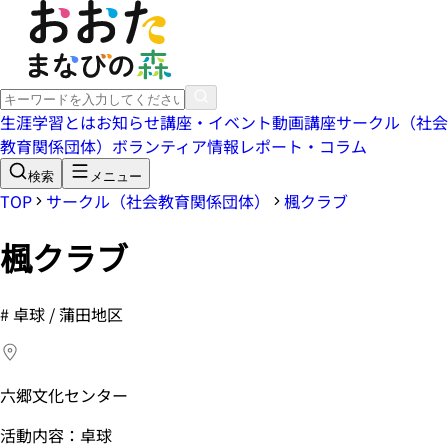
生涯学習とは
お知らせ
講座・イベント
動画講座
サークル（社会
教育関係団体）
ボランティア情報
レポート・コラム
検索
メニュー
TOP
サークル（社会教育関係団体）
楓クラブ
楓クラブ
#
卓球 / 蒲田地区
六郷文化センター
活動内容：卓球