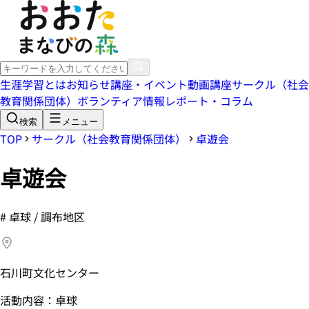
生涯学習とは
お知らせ
講座・イベント
動画講座
サークル（社会
教育関係団体）
ボランティア情報
レポート・コラム
検索
メニュー
TOP
サークル（社会教育関係団体）
卓遊会
卓遊会
#
卓球 / 調布地区
石川町文化センター
活動内容：卓球