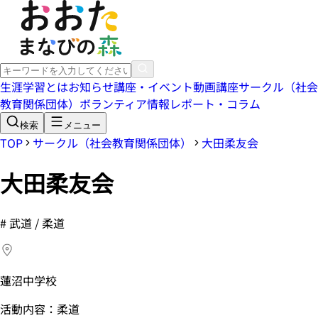
生涯学習とは
お知らせ
講座・イベント
動画講座
サークル（社会
教育関係団体）
ボランティア情報
レポート・コラム
検索
メニュー
TOP
サークル（社会教育関係団体）
大田柔友会
大田柔友会
#
武道 / 柔道
蓮沼中学校
活動内容：柔道