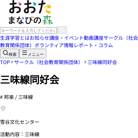
生涯学習とは
お知らせ
講座・イベント
動画講座
サークル（社会
教育関係団体）
ボランティア情報
レポート・コラム
検索
メニュー
TOP
サークル（社会教育関係団体）
三味線同好会
三味線同好会
#
邦楽 / 三味線
雪谷文化センター
活動内容：三味線