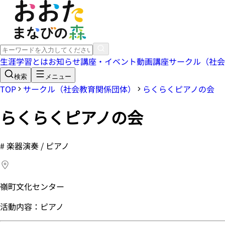
生涯学習とは
お知らせ
講座・イベント
動画講座
サークル（社会
検索
メニュー
TOP
サークル（社会教育関係団体）
らくらくピアノの会
らくらくピアノの会
#
楽器演奏 / ピアノ
嶺町文化センター
活動内容：ピアノ