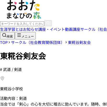
生涯学習とは
お知らせ
講座・イベント
動画講座
サークル（社会
検索
メニュー
TOP
サークル（社会教育関係団体）
東糀谷剣友会
東糀谷剣友会
#
武道 / 剣道
東糀谷小学校
活動内容：剣道
当会では「剣心」の心を大切に稽古に励んでいます。随時、体