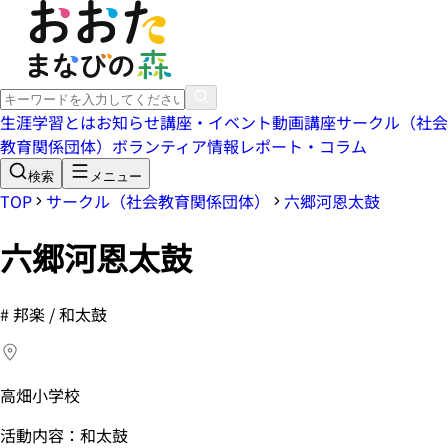
生涯学習とは
お知らせ
講座・イベント
動画講座
サークル（社会
教育関係団体）
ボランティア情報
レポート・コラム
検索
メニュー
TOP
サークル（社会教育関係団体）
六郷河恩太鼓
六郷河恩太鼓
#
邦楽 / 和太鼓
高畑小学校
活動内容：和太鼓