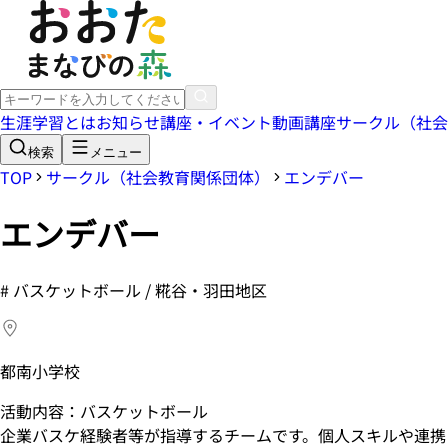
生涯学習とは
お知らせ
講座・イベント
動画講座
サークル（社会
検索
メニュー
TOP
サークル（社会教育関係団体）
エンデバー
エンデバー
#
バスケットボール / 糀谷・羽田地区
都南小学校
活動内容：バスケットボール
企業バスケ経験者等が指導するチームです。個人スキルや連携