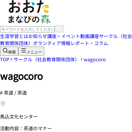
生涯学習とは
お知らせ
講座・イベント
動画講座
サークル（社会
教育関係団体）
ボランティア情報
レポート・コラム
検索
メニュー
TOP
サークル（社会教育関係団体）
wagocoro
wagocoro
#
茶道 / 茶道
馬込文化センター
活動内容：茶道のマナー