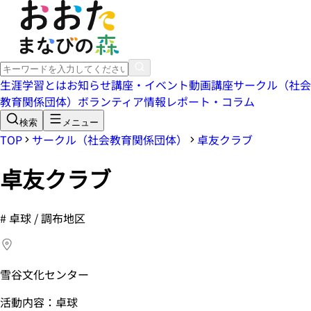
生涯学習とは
お知らせ
講座・イベント
動画講座
サークル（社会
教育関係団体）
ボランティア情報
レポート・コラム
検索
メニュー
TOP
サークル（社会教育関係団体）
卓友クラブ
卓友クラブ
#
卓球 / 調布地区
雪谷文化センター
活動内容：卓球