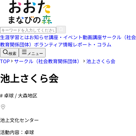
生涯学習とは
お知らせ
講座・イベント
動画講座
サークル（社会
教育関係団体）
ボランティア情報
レポート・コラム
検索
メニュー
TOP
サークル（社会教育関係団体）
池上さくら会
池上さくら会
#
卓球 / 大森地区
池上文化センター
活動内容：卓球