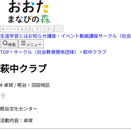
生涯学習とは
お知らせ
講座・イベント
動画講座
サークル（社会
検索
メニュー
TOP
サークル（社会教育関係団体）
萩中クラブ
萩中クラブ
#
卓球 / 糀谷・羽田地区
糀谷文化センター
活動内容：卓球