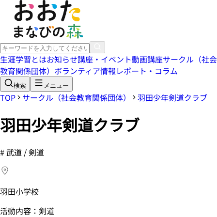
生涯学習とは
お知らせ
講座・イベント
動画講座
サークル（社会
教育関係団体）
ボランティア情報
レポート・コラム
検索
メニュー
TOP
サークル（社会教育関係団体）
羽田少年剣道クラブ
羽田少年剣道クラブ
#
武道 / 剣道
羽田小学校
活動内容：剣道