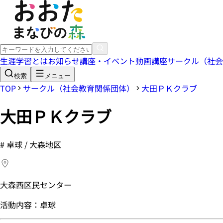
生涯学習とは
お知らせ
講座・イベント
動画講座
サークル（社会
検索
メニュー
TOP
サークル（社会教育関係団体）
大田ＰＫクラブ
大田ＰＫクラブ
#
卓球 / 大森地区
大森西区民センター
活動内容：卓球