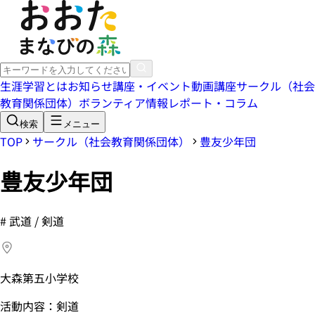
生涯学習とは
お知らせ
講座・イベント
動画講座
サークル（社会
教育関係団体）
ボランティア情報
レポート・コラム
検索
メニュー
TOP
サークル（社会教育関係団体）
豊友少年団
豊友少年団
#
武道 / 剣道
大森第五小学校
活動内容：剣道