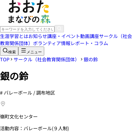
生涯学習とは
お知らせ
講座・イベント
動画講座
サークル（社会
教育関係団体）
ボランティア情報
レポート・コラム
検索
メニュー
TOP
サークル（社会教育関係団体）
銀の鈴
銀の鈴
#
バレーボール / 調布地区
嶺町文化センター
活動内容：バレーボール(９人制)