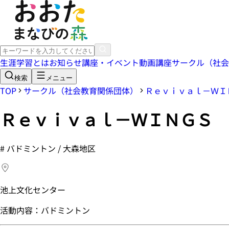
生涯学習とは
お知らせ
講座・イベント
動画講座
サークル（社会
検索
メニュー
TOP
サークル（社会教育関係団体）
Ｒｅｖｉｖａｌ－ＷＩ
Ｒｅｖｉｖａｌ－ＷＩＮＧＳ
#
バドミントン / 大森地区
池上文化センター
活動内容：バドミントン