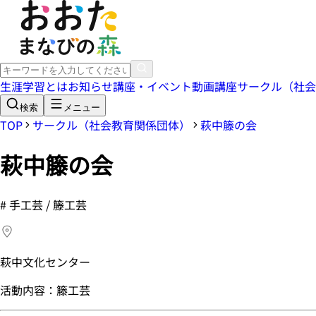
生涯学習とは
お知らせ
講座・イベント
動画講座
サークル（社会
検索
メニュー
TOP
サークル（社会教育関係団体）
萩中籐の会
萩中籐の会
#
手工芸 / 籐工芸
萩中文化センター
活動内容：籐工芸