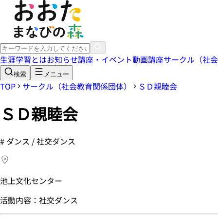
生涯学習とは
お知らせ
講座・イベント
動画講座
サークル（社会
検索
メニュー
TOP
サークル（社会教育関係団体）
ＳＤ親睦会
ＳＤ親睦会
#
ダンス / 社交ダンス
池上文化センター
活動内容：社交ダンス