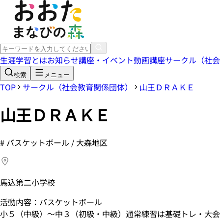
生涯学習とは
お知らせ
講座・イベント
動画講座
サークル（社会
検索
メニュー
TOP
サークル（社会教育関係団体）
山王ＤＲＡＫＥ
山王ＤＲＡＫＥ
#
バスケットボール / 大森地区
馬込第二小学校
活動内容：バスケットボール
小５（中級）～中３（初級・中級）通常練習は基礎トレ・大会