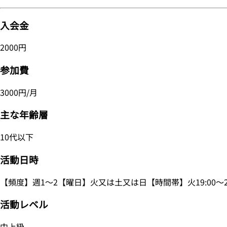
入会金
2000円
参加費
3000円/月
主な年齢層
10代以下
活動日時
【頻度】週1～2【曜日】火又は土又は日【時間帯】火19:00～20:3
活動レベル
中上級