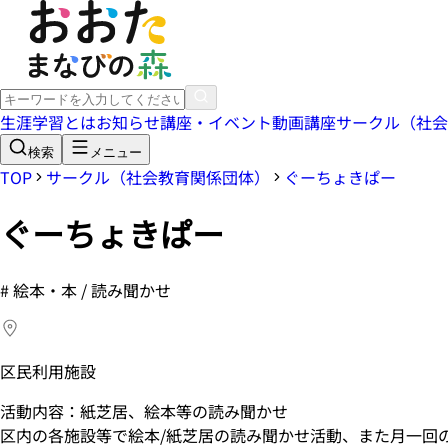
生涯学習とは
お知らせ
講座・イベント
動画講座
サークル（社会
検索
メニュー
TOP
サークル（社会教育関係団体）
ぐーちょきぱー
ぐーちょきぱー
#
絵本・本 / 読み聞かせ
区民利用施設
活動内容：紙芝居、絵本等の読み聞かせ
区内の各施設等で絵本/紙芝居の読み聞かせ活動、また月一回