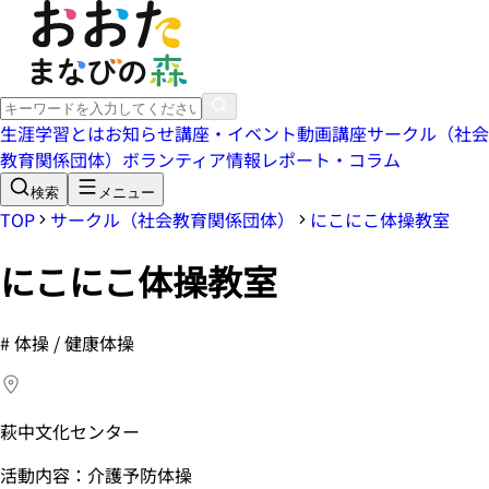
生涯学習とは
お知らせ
講座・イベント
動画講座
サークル（社会
教育関係団体）
ボランティア情報
レポート・コラム
検索
メニュー
TOP
サークル（社会教育関係団体）
にこにこ体操教室
にこにこ体操教室
#
体操 / 健康体操
萩中文化センター
活動内容：介護予防体操