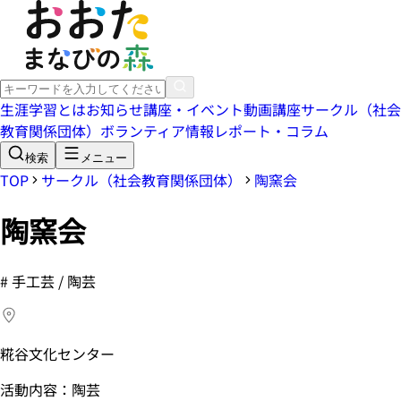
生涯学習とは
お知らせ
講座・イベント
動画講座
サークル（社会
教育関係団体）
ボランティア情報
レポート・コラム
検索
メニュー
TOP
サークル（社会教育関係団体）
陶窯会
陶窯会
#
手工芸 / 陶芸
糀谷文化センター
活動内容：陶芸