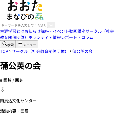
生涯学習とは
お知らせ
講座・イベント
動画講座
サークル（社会
教育関係団体）
ボランティア情報
レポート・コラム
検索
メニュー
TOP
サークル（社会教育関係団体）
蒲公英の会
蒲公英の会
#
囲碁 / 囲碁
南馬込文化センター
活動内容：囲碁