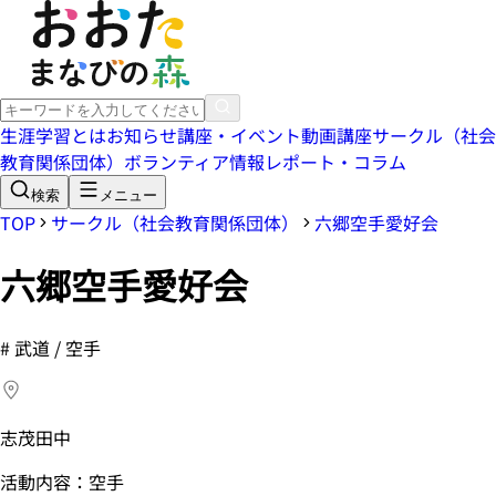
生涯学習とは
お知らせ
講座・イベント
動画講座
サークル（社会
教育関係団体）
ボランティア情報
レポート・コラム
検索
メニュー
TOP
サークル（社会教育関係団体）
六郷空手愛好会
六郷空手愛好会
#
武道 / 空手
志茂田中
活動内容：空手