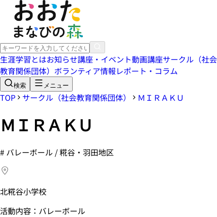
生涯学習とは
お知らせ
講座・イベント
動画講座
サークル（社会
教育関係団体）
ボランティア情報
レポート・コラム
検索
メニュー
TOP
サークル（社会教育関係団体）
ＭＩＲＡＫＵ
ＭＩＲＡＫＵ
#
バレーボール / 糀谷・羽田地区
北糀谷小学校
活動内容：バレーボール