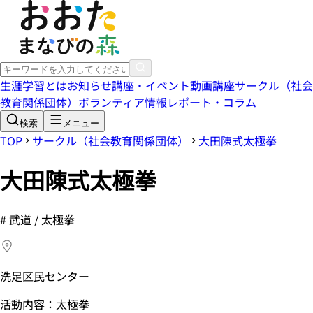
生涯学習とは
お知らせ
講座・イベント
動画講座
サークル（社会
教育関係団体）
ボランティア情報
レポート・コラム
検索
メニュー
TOP
サークル（社会教育関係団体）
大田陳式太極拳
大田陳式太極拳
#
武道 / 太極拳
洗足区民センター
活動内容：太極拳