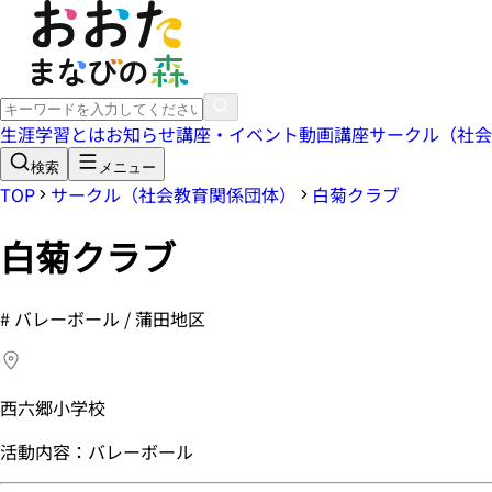
生涯学習とは
お知らせ
講座・イベント
動画講座
サークル（社会
検索
メニュー
TOP
サークル（社会教育関係団体）
白菊クラブ
白菊クラブ
#
バレーボール / 蒲田地区
西六郷小学校
活動内容：バレーボール