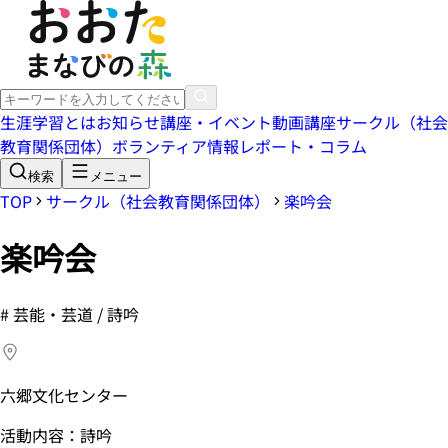
生涯学習とは
お知らせ
講座・イベント
動画講座
サークル（社会
教育関係団体）
ボランティア情報
レポート・コラム
検索
メニュー
TOP
サークル（社会教育関係団体）
楽吟会
楽吟会
#
芸能・芸道 / 詩吟
六郷文化センター
活動内容：詩吟