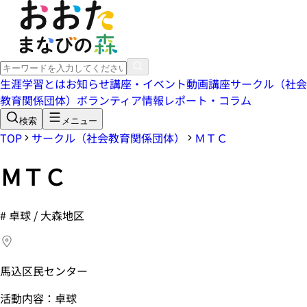
生涯学習とは
お知らせ
講座・イベント
動画講座
サークル（社会
教育関係団体）
ボランティア情報
レポート・コラム
検索
メニュー
TOP
サークル（社会教育関係団体）
ＭＴＣ
ＭＴＣ
#
卓球 / 大森地区
馬込区民センター
活動内容：卓球