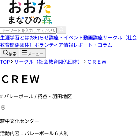
生涯学習とは
お知らせ
講座・イベント
動画講座
サークル（社会
教育関係団体）
ボランティア情報
レポート・コラム
検索
メニュー
TOP
サークル（社会教育関係団体）
ＣＲＥＷ
ＣＲＥＷ
#
バレーボール / 糀谷・羽田地区
萩中文化センター
活動内容：バレーボール６人制